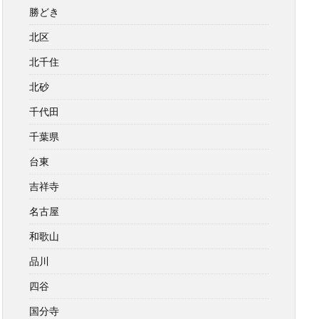
勝どき
北区
北千住
北砂
千代田
千葉県
台東
吉祥寺
名古屋
和歌山
品川
四谷
国分寺