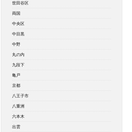
世田谷区
両国
中央区
中目黒
中野
丸の内
九段下
亀戸
京都
八王子市
八重洲
六本木
出雲