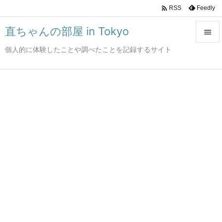

Feedly
RSS
直ちゃんの部屋 in Tokyo

個人的に体験したことや調べたことを記録するサイト

メニュ

サイド

前へ

次へ

検索