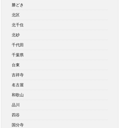
勝どき
北区
北千住
北砂
千代田
千葉県
台東
吉祥寺
名古屋
和歌山
品川
四谷
国分寺