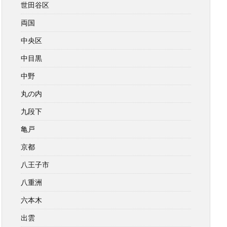
世田谷区
両国
中央区
中目黒
中野
丸の内
九段下
亀戸
京都
八王子市
八重洲
六本木
出雲