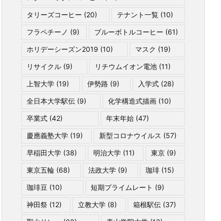
タリーズコーヒー
(20)
テナント一覧
(10)
フラペチーノ
(9)
ブルーボトルコーヒー
(61)
ホリデーシーズン2019
(10)
マスク
(19)
リサイクル
(9)
リチウムイオン電池
(11)
上智大学
(19)
伊勢路
(9)
入学式
(28)
全日本大学駅伝
(9)
化学構造式描画
(10)
卒業式
(42)
年末年始
(47)
慶應義塾大学
(19)
新型コロナウイルス
(57)
早稲田大学
(38)
明治大学
(11)
東京
(9)
東京五輪
(68)
法政大学
(9)
珈琲
(15)
珈琲豆
(10)
短期プライムレート
(9)
神田祭
(12)
立教大学
(8)
箱根駅伝
(37)