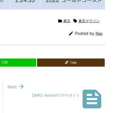

東京

東京マラソン

Posted by
Nao
LINE
Copy

Next

【無料】Ketcher2.7デモサイト