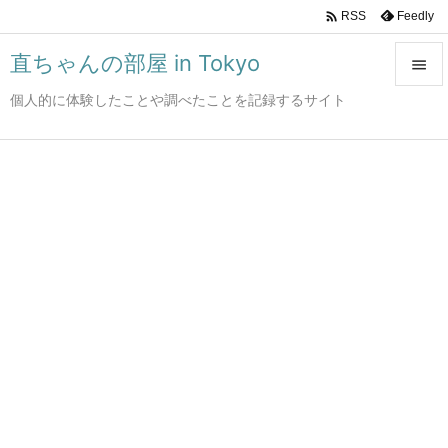

Feedly
RSS
直ちゃんの部屋 in Tokyo

個人的に体験したことや調べたことを記録するサイト

メニュ

サイド

前へ

次へ

検索