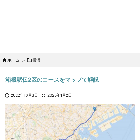

ホーム
>

横浜
箱根駅伝2区のコースをマップで解説

2022年10月3日

2025年1月2日