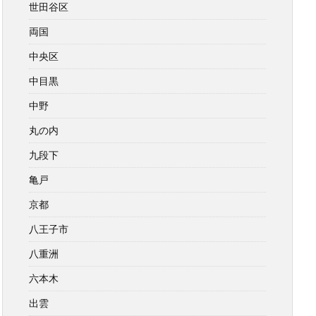
世田谷区
両国
中央区
中目黒
中野
丸の内
九段下
亀戸
京都
八王子市
八重洲
六本木
出雲