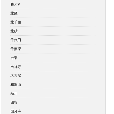
勝どき
北区
北千住
北砂
千代田
千葉県
台東
吉祥寺
名古屋
和歌山
品川
四谷
国分寺