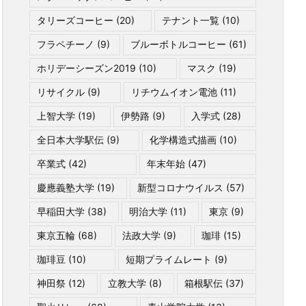
タリーズコーヒー
(20)
テナント一覧
(10)
フラペチーノ
(9)
ブルーボトルコーヒー
(61)
ホリデーシーズン2019
(10)
マスク
(19)
リサイクル
(9)
リチウムイオン電池
(11)
上智大学
(19)
伊勢路
(9)
入学式
(28)
全日本大学駅伝
(9)
化学構造式描画
(10)
卒業式
(42)
年末年始
(47)
慶應義塾大学
(19)
新型コロナウイルス
(57)
早稲田大学
(38)
明治大学
(11)
東京
(9)
東京五輪
(68)
法政大学
(9)
珈琲
(15)
珈琲豆
(10)
短期プライムレート
(9)
神田祭
(12)
立教大学
(8)
箱根駅伝
(37)