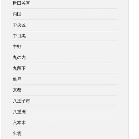
世田谷区
両国
中央区
中目黒
中野
丸の内
九段下
亀戸
京都
八王子市
八重洲
六本木
出雲