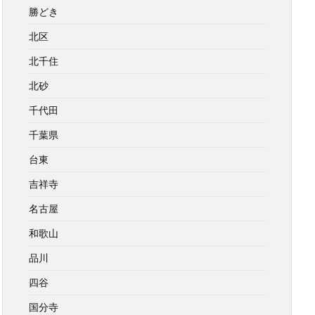
勝どき
北区
北千住
北砂
千代田
千葉県
台東
吉祥寺
名古屋
和歌山
品川
四谷
国分寺