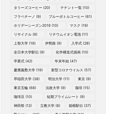
タリーズコーヒー
(20)
テナント一覧
(10)
フラペチーノ
(9)
ブルーボトルコーヒー
(61)
ホリデーシーズン2019
(10)
マスク
(19)
リサイクル
(9)
リチウムイオン電池
(11)
上智大学
(19)
伊勢路
(9)
入学式
(28)
全日本大学駅伝
(9)
化学構造式描画
(10)
卒業式
(42)
年末年始
(47)
慶應義塾大学
(19)
新型コロナウイルス
(57)
早稲田大学
(38)
明治大学
(11)
東京
(9)
東京五輪
(68)
法政大学
(9)
珈琲
(15)
珈琲豆
(10)
短期プライムレート
(9)
神田祭
(12)
立教大学
(8)
箱根駅伝
(37)