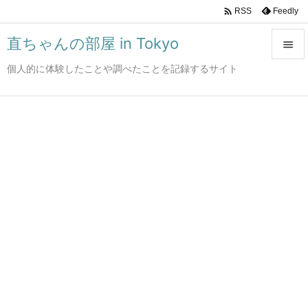

Feedly
RSS
直ちゃんの部屋 in Tokyo

個人的に体験したことや調べたことを記録するサイト

メニュ

サイド

前へ

次へ

検索