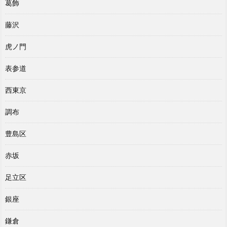
葛飾
藤沢
虎ノ門
表参道
西東京
調布
豊島区
赤坂
足立区
銀座
鎌倉