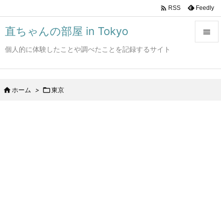

Feedly
RSS
直ちゃんの部屋 in Tokyo

個人的に体験したことや調べたことを記録するサイト

メニュ

サイド

ホーム
>

東京

前へ

次へ

検索