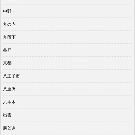
中野
丸の内
九段下
亀戸
京都
八王子市
八重洲
六本木
出雲
勝どき